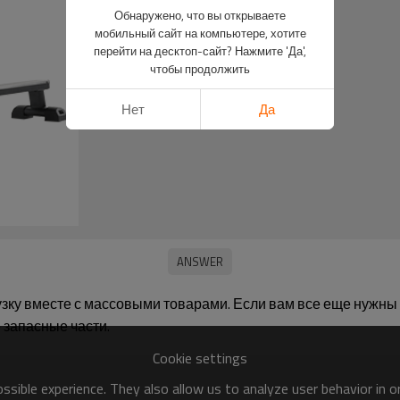
Обнаружено, что вы открываете
мобильный сайт на компьютере, хотите
перейти на десктоп-сайт? Нажмите 'Да',
чтобы продолжить
Нет
Да
зку вместе с массовыми товарами. Если вам все еще нужны 
 запасные части.
Cookie settings
sible experience. They also allow us to analyze user behavior in 