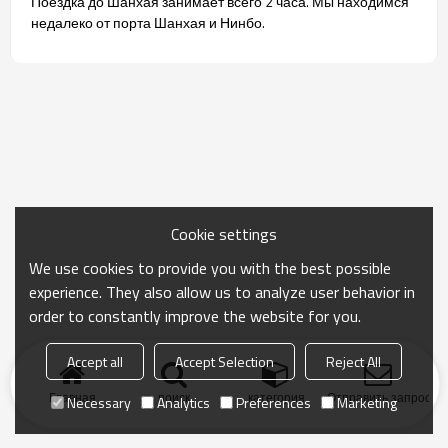
Поездка до Шанхая занимает всего 2 часа. Мы находимся
недалеко от порта Шанхая и Нинбо.
Cookie settings
We use cookies to provide you with the best possible
experience. They also allow us to analyze user behavior in
order to constantly improve the website for you.
Accept all
Accept Selection
Reject All
Главная
поиск
категория
Отправить запрос
Necessary
Analytics
Preferences
Marketing